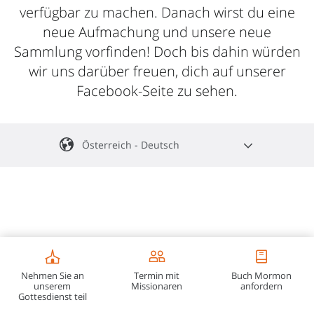
verfügbar zu machen. Danach wirst du eine
neue Aufmachung und unsere neue
Sammlung vorfinden! Doch bis dahin würden
wir uns darüber freuen, dich auf unserer
Facebook-Seite zu sehen.
Österreich - Deutsch
English
Africa Central
Español
Argentina, Chile, Paraguay, Uruguay
Africa South
Português
Português - Africa Austral
Centroamérica
Français
Chuuk
Nehmen Sie an
Termin mit
Buch Mormon
Français - Afrique Australe
Português - Cabo Verde
Español - España
English-Global
Shqip
unserem
Missionaren
anfordern
Gottesdienst teil
Français - Afrique Centrale
Português - Portugal
Español-Global
Հայերեն
India