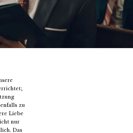
nsere
rrichtet;
ützung
enfalls zu
ere Liebe
icht nur
lich. Das